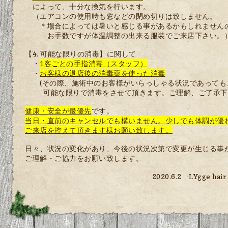
によって、十分な換気を行います。
（エアコンの使用時も窓などの閉め切りは致しません。
＊場合によっては暑いと感じる事があるかもしれません
お手数ですが体温調整の出来る服装でご来店下さい。
【
4. 可能な限りの消毒】に関して
・
1客ごとの手指消毒（スタッフ）
・
お客様の退店後の消毒薬を使った消毒
(その際、施術中のお客様がいらっしゃる
状況であっても
可能な限りで消毒をさ
せて頂きます。ご理解、ご了承下
健康・安全が最優先
です。
当日・直前のキャンセルでも構いません。
少しでも体調が優
ご来店を控えて頂きます様お願い致します。
日々、状況の変化があり、今後の状況次第で変更が生じる事
ご理解・ご協力をお願い致します。
2020.6.2 LYgge hair