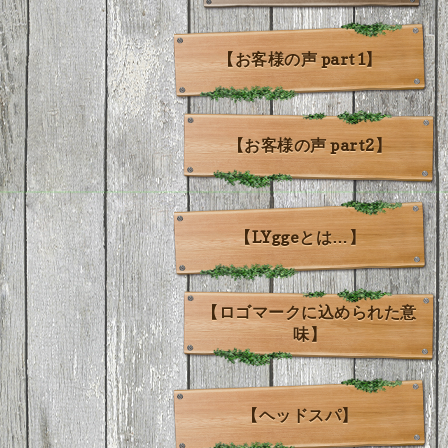
【お客様の声 part1】
【お客様の声 part2】
【LYggeとは…】
【ロゴマークに込められた意
味】
【ヘッドスパ】