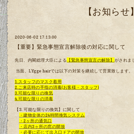
【お知らせ
2020-06-02 17:13:00
【重要】緊急事態宣言解除後の対応に関して
先日、内閣総理大臣による
【緊急事態宣言の解除】
がされま
当面、
LYgge hairでは以下の対策を継続して営業致します。
1.スタッフのマスク着用
2.ご来店時の手指の消毒(お客様・スタッフ)
3.可能な限りの換気
4.可能な限りの消毒
【3. 可能な限りの換気】に関して
・建物全体の24時間換気システム
・2ヶ所の通気口
・店内3ヶ所の窓の開放
・必要に応じて出入口ドアの開放