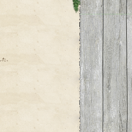
】
した。