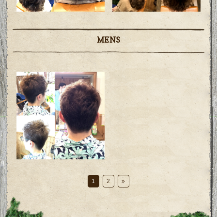
MENS
1
2
»