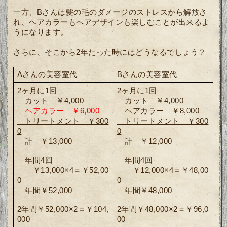
一方、Bさんは髪の毛のダメージのストレスから解放さ
れ、ヘアカラーもヘアデザインも楽しむことが出来るよ
うになります。
さらに、そこから2年たった時にはどうなるでしょう？
Aさんの美容室代
Bさんの美容室代
2ヶ月に1回
2ヶ月に1回
　カット　￥4,000
　カット　￥4,000
ヘアカラー　￥6,000
　ヘアカラー　￥8,000
　トリートメント　￥300
　トリートメント　￥300
0
0
　計　￥13,000
　計　￥12,000
　年間4回
　年間4回
　　￥13,000×4＝￥52,00
　　￥12,000×4＝￥48,00
0
0
　年間￥52,000
　年間￥48,000
2年間￥52,000×2＝￥104,
2年間￥48,000×2＝￥96,0
000
00