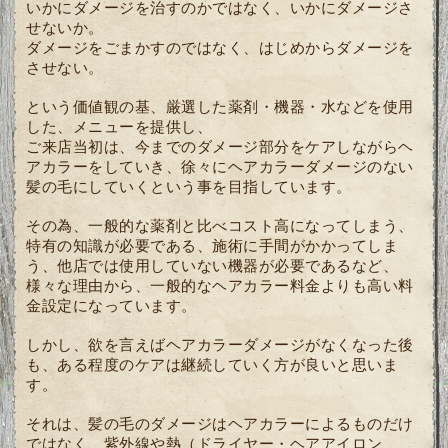
いかにダメージを治すのかではなく、いかにダメージさ
せないか。
ダメージをごまかすのではなく、はじめからダメージを
させない。
という価値観の基、厳選した薬剤・機器・水などを使用
した、メニューを提供し、
ご来店当初は、今までのダメージ部分をケアしながらヘ
アカラーをしていき、徐々にヘアカラーダメージのない
髪の毛にしていくという事を目指しています。
その為、一般的な薬剤と比べコスト高になってしまう、
特有の知識が必要である、施術に手間がかかってしま
う、他店では使用していない機器が必要であるなど、
様々な理由から、一般的なヘアカラー料金よりも高い料
金設定になっています。
しかし、欲を言えばヘアカラーダメージがなくなった後
も、ある程度のケアは継続していく方が良いと思いま
す。
それは、髪の毛のダメージはヘアカラーによるものだけ
ではなく、紫外線や熱（ドライヤー・ヘアアイロン