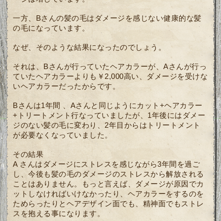
一方、Bさんの髪の毛はダメージを感じない健康的な髪
の毛になっています。
なぜ、そのような結果になったのでしょう。
それは、Bさんが行っていたヘアカラーが、Aさんが行っ
ていたヘアカラーよりも￥2,000高い、ダメージを受けな
いヘアカラーだったからです。
Bさんは1年間 、Aさんと同じようにカット+ヘアカラー
+トリートメント行なっていましたが、1年後にはダメー
ジのない髪の毛に変わり、2年目からはトリートメント
が必要なくなっていました。
その結果
A さんはダメージにストレスを感じながら3年間を過ご
し、今後も髪の毛のダメージのストレスから解放される
ことはありません。もっと言えば、ダメージが原因でカ
ットしなければいけなかったり、ヘアカラーをするのを
ためらったりとヘアデザイン面でも、精神面でもストレ
スを抱える事になります。