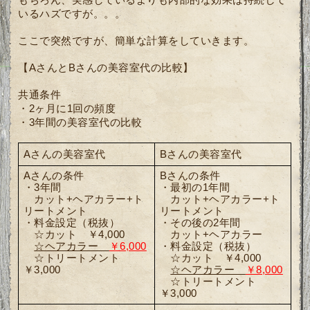
もちろん、実感しているよりも内部的な効果は持続して
いるハズですが。。。
ここで突然ですが、簡単な計算をしていきます。
【AさんとBさんの美容室代の比較】
共通条件
・2ヶ月に1回の頻度
・3年間の美容室代の比較
Aさんの美容室代
Bさんの美容室代
Aさんの条件
Bさんの条件
・3年間
・最初の1年間
　カット+ヘアカラー+ト
　カット+ヘアカラー+ト
リートメント
リートメント
・料金設定（税抜）
・その後の2年間
　☆カット　￥4,000
　カット+ヘアカラー
☆ヘアカラー　
￥6,000
・料金設定（税抜）
　☆トリートメント　
　☆カット　￥4,000
￥3,000
☆ヘアカラー　
￥8,000
　☆トリートメント　
￥3,000