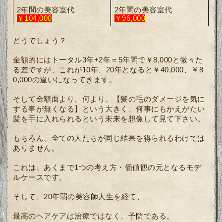
2年間の美容室代
2年間の美容室代
￥104,000
￥96,000
どうでしょう？
金額的にはトータル3年+2年＝5年間で￥8,000と微々た
る差ですが、これが10年、20年となると￥40,000、￥8
0,000の違いになってきます。
そして金額面より、何より、【髪の毛のダメージを気に
する事が無くなる】という大きく、何事にもかえがたい
髪を手に入れられるという未来を想像して見て下さい。
もちろん、全ての人たちが同じ結果を得られるわけでは
ありません。
これは、あくまで1つの考え方・価値観の元となるモデ
ルケースです。
そして、20年弱の美容師人生を経て、
最高のヘアケアは治療ではなく、予防である。