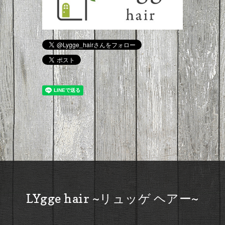
LYgge hair ~リュッゲ ヘアー~