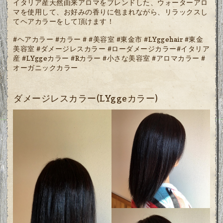
イタリア産天然由来アロマをブレンドした、ウォーターアロ
マを使用して、お好みの香りに包まれながら、リラックスし
てヘアカラーをして頂けます！
#ヘアカラー #カラー # #美容室 #東金市 #LYggehair #東金
美容室 #ダメージレスカラー #ローダメージカラー#イタリア
産 #LYggeカラー #Rカラー #小さな美容室 #アロマカラー #
オーガニックカラー
ダメージレスカラー(LYggeカラー)