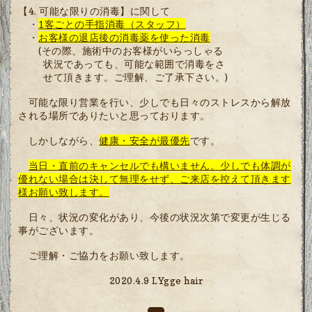
【4. 可能な限りの消毒】に関して
・
1客ごとの手指消毒（スタッフ）
・
お客様の退店後の消毒薬を使った消毒
(その際、施術中のお客様がいらっしゃる
状況であっても、可能な範囲で消毒をさ
せて頂きます。ご理解、ご了承下さい。)
可能な限り営業を行い、少しでも日々のストレスから解放
される場所でありたいと思っております。
しかしながら、
健康・安全が最優先
です。
当日・直前のキャンセルでも構いません。
少しでも体調が
優れない場合は決して無理をせず、ご来店を控えて頂きます
様お願い致します。
日々、状況の変化があり、今後の状況次第で変更が生じる
事がございます。
ご理解・ご協力をお願い致します。
2020.4.9 LYgge hair