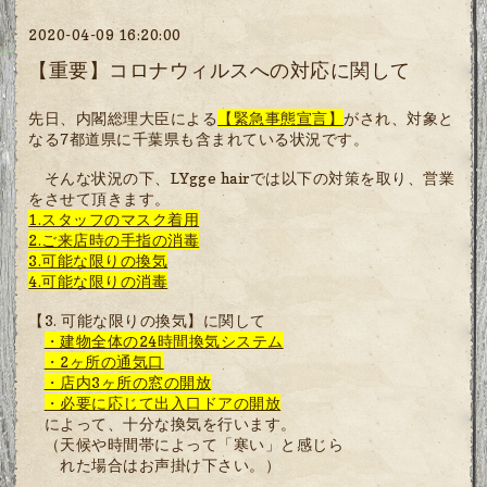
2020-04-09 16:20:00
【重要】コロナウィルスへの対応に関して
先日、内閣総理大臣による
【緊急事態宣言】
がされ、対象と
なる7都道県に千葉県も含まれている状況です。
そんな状況の下、LYgge hairでは以下の対策を取り、営業
をさせて頂きます。
1.スタッフのマスク着用
2.ご来店時の手指の消毒
3.可能な限りの換気
4.可能な限りの消毒
【3. 可能な限りの換気】に関して
・建物全体の24時間換気システム
・2ヶ所の通気口
・店内3ヶ所の窓の開放
・必要に応じて出入口ドアの開放
によって、十分な換気を行います。
（天候や時間帯によって「寒い」と感じら
れた場合はお声掛け下さい。）