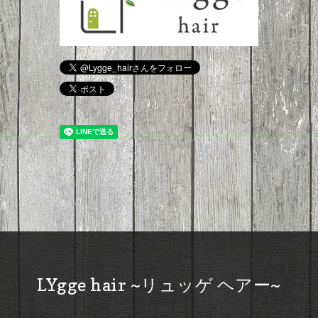
LYgge hair ~リュッゲ ヘアー~